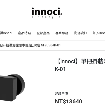
識innoci
產品特點
全部產品
客戶服務
衛浴資訊
加入inno
單把掛牆淋浴龍頭本體組_黑色 NF90304K-01
【innoci】單把掛
K-01
建議售價
NT$13640