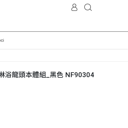
ci
牆淋浴龍頭本體組_黑色 NF90304