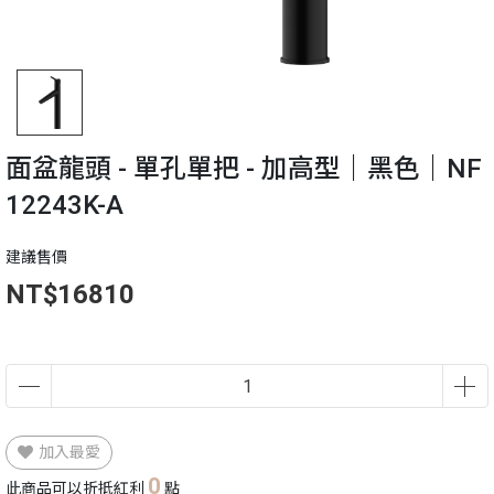
面盆龍頭 - 單孔單把 - 加高型｜黑色｜NF
12243K-A
建議售價
NT$16810
加入最愛
0
此商品可以折抵紅利
點