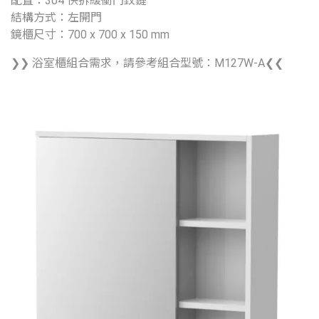
配置：304 快拆緩衝門鉸鏈
結構方式：左開門
鏡櫃尺寸：700 x 700 x 150 mm
❯❯ 浴室櫃組合需求，請參考組合型號：M127W-A❮❮