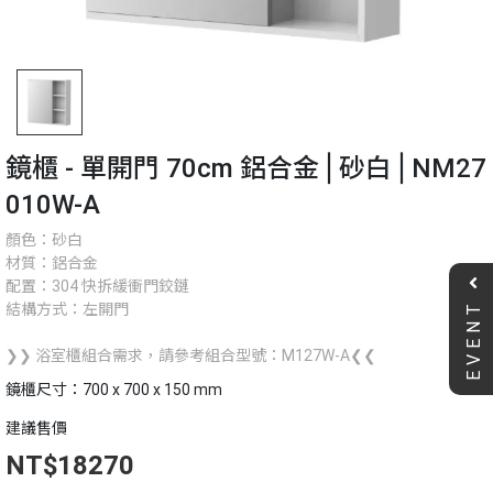
鏡櫃 - 單開門 70cm 鋁合金⎪砂白⎪NM27
010W-A
顏色：砂白
材質：鋁合金
配置：304 快拆緩衝門鉸鏈
EVENT
結構方式：左開門
❯❯ 浴室櫃組合需求，請參考組合型號：M127W-A❮❮
鏡櫃尺寸：700 x 700 x 150 mm
建議售價
NT$18270