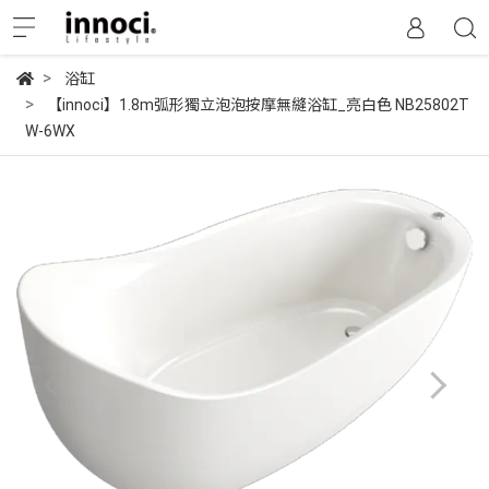
浴缸
【innoci】1.8m弧形獨立泡泡按摩無縫浴缸_亮白色 NB25802T
W-6WX