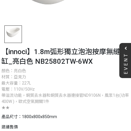
【innoci】1.8m弧形獨立泡泡按摩無縫浴
EVENT
缸_亮白色 NB25802TW-6WX
顏色：亮白色
材質：亞克力
最大容量：227L
電壓：110V/50Hz
帶溢流功能，銅質去水器和銅質去水器連接管ND9106N，風泵1台(功率
400W )，歐式空氣開關1件
★★
產品尺寸：1800x800x850mm
建議售價