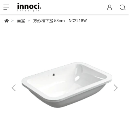
面盆
方形檯下盆 58cm｜NC2218W