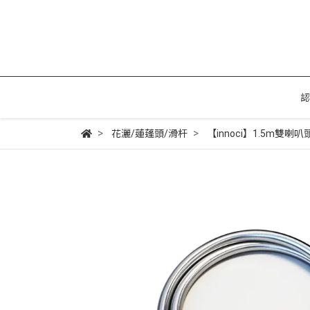
認
花灑/蓮蓬頭/滑杆
【innoci】1.5m雙喇叭