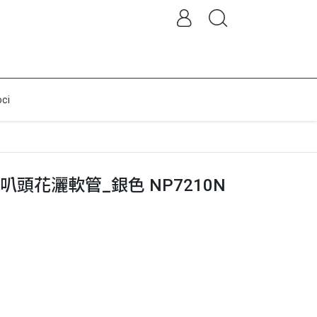
ci
雙喇叭頭花灑軟管_銀色 NP7210N