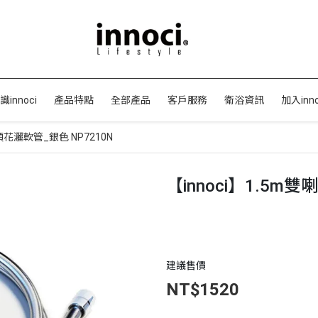
識innoci
產品特點
全部產品
客戶服務
衛浴資訊
加入inno
頭花灑軟管_銀色 NP7210N
【innoci】1.5m
建議售價
NT$1520