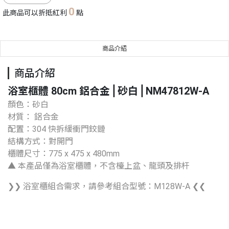
0
此商品可以折抵紅利
點
商品介紹
商品介紹
浴室櫃體 80cm 鋁合金⎪砂白⎪NM47812W-A
顏色：砂白
材質： 鋁合金
配置：304 快拆緩衝門鉸鏈
結構方式：對開門
櫃體尺寸：775 x 475 x 480mm
▲ 本產品僅為浴室櫃體，不含檯上盆、龍頭及排杆
❯❯ 浴室櫃組合需求，請參考組合型號：M128W-A ❮❮