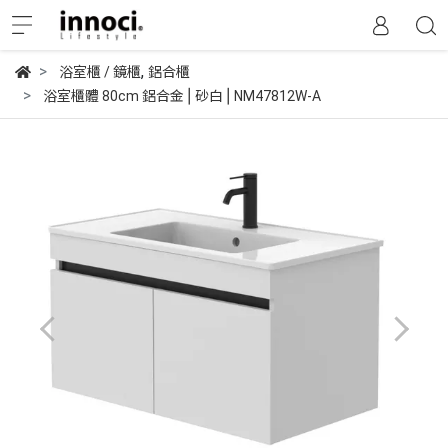
,
浴室櫃 / 鏡櫃
鋁合櫃
浴室櫃體 80cm 鋁合金⎪砂白⎪NM47812W-A